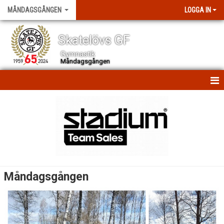
MÅNDAGSGÅNGEN
LOGGA IN
Skatelövs GF
Gymnastik
Måndagsgången
HEM
NYHETER
KALENDER
TRUPPEN
Måndagsgången
BILDGALLERI
DOKUMENT