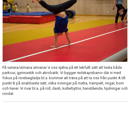
På variera/
utmana
utmanar vi oss själva
på ett lekfullt sätt
att testa både
parkour
, gymnastik och akrobatik.
Vi bygger redskapsbanor där vi med
fokus på rörelseglädje bl.a.
kommer att träna på att ta oss från punkt A till
punkt B på snabbaste sätt
,
olika övningar på
matta,
trampe
t
t
, ringar, bom
och lianer
. Vi
övar
bl.a. på roll,
dash
, kullerbyttor, hanstående, hjulningar
och
rondat
.