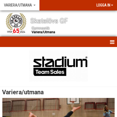
VARIERA/UTMANA
LOGGA IN
Skatelövs GF
Gymnastik
Variera/Utmana
HEM
Variera/utmana