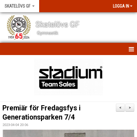
SKATELÖVS GF
LOGGA IN
Skatelövs GF
Gymnastik
HEM
NYHETER
SCHEMAN
OM KLUBBEN
Premiär för Fredagsfys i
<
>
KONTAKT
Generationsparken 7/4
2023-04-04 20:06
BILDGALLERI