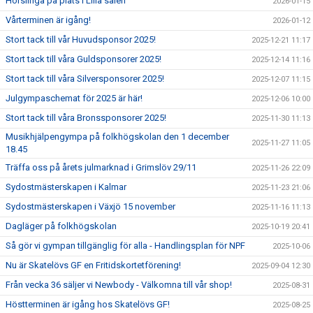
Hörslinga på plats i Lilla salen
2026-01-15
Vårterminen är igång!
2026-01-12
Stort tack till vår Huvudsponsor 2025!
2025-12-21 11:17
Stort tack till våra Guldsponsorer 2025!
2025-12-14 11:16
Stort tack till våra Silversponsorer 2025!
2025-12-07 11:15
Julgympaschemat för 2025 är här!
2025-12-06 10:00
Stort tack till våra Bronssponsorer 2025!
2025-11-30 11:13
Musikhjälpengympa på folkhögskolan den 1 december
2025-11-27 11:05
18.45
Träffa oss på årets julmarknad i Grimslöv 29/11
2025-11-26 22:09
Sydostmästerskapen i Kalmar
2025-11-23 21:06
Sydostmästerskapen i Växjö 15 november
2025-11-16 11:13
Dagläger på folkhögskolan
2025-10-19 20:41
Så gör vi gympan tillgänglig för alla - Handlingsplan för NPF
2025-10-06
Nu är Skatelövs GF en Fritidskortetförening!
2025-09-04 12:30
Från vecka 36 säljer vi Newbody - Välkomna till vår shop!
2025-08-31
Höstterminen är igång hos Skatelövs GF!
2025-08-25