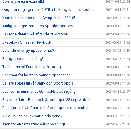
65-års jubileum extra allt!
2024-10-15 20:54
Dags för dagläger den 19/10 i folkhögskolans sporthall
2024-10-14 20:31
Kom och fira med oss - Gympakalas 20/10!
2024-09-28 15:00
Äntligen dags! Barn- och Sportloppis - 28/9
2024-09-19 11:08
Save the date! 65-årsfirande 20 oktober
2024-09-15 18:06
Skatelövs GF säljer Newbody
2024-08-29 19:52
Letar du efter gympaschemat?
2024-08-23 19:40
Barngrupperna är igång!
2024-08-23 19:24
Träffa oss på Furuskans på lördag!
2024-08-21 17:30
Schemat för höstens barngrupper är här!
2024-08-14 11:00
Säljare sökes till vår Barn- och Sportloppis!
2024-08-13 11:00
Jubileumsnummer av GympaNytt på ingång!
2024-08-12 20:07
Save the date - Barn- och Sportloppis 28 september!
2024-06-03 19:52
Bli säljare på vår Barn- och Sportloppis i september!
2024-06-03 19:00
Vill du bli en del av vårt glada gäng?
2024-05-09 13:55
Tack för en fantastisk Våruppvisning!
2024-05-05 20:00