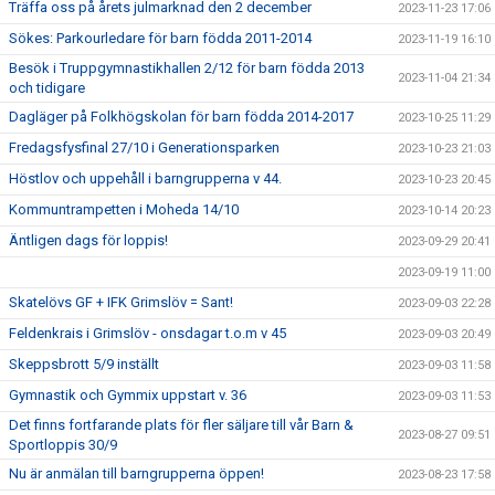
Träffa oss på årets julmarknad den 2 december
2023-11-23 17:06
Sökes: Parkourledare för barn födda 2011-2014
2023-11-19 16:10
Besök i Truppgymnastikhallen 2/12 för barn födda 2013
2023-11-04 21:34
och tidigare
Dagläger på Folkhögskolan för barn födda 2014-2017
2023-10-25 11:29
Fredagsfysfinal 27/10 i Generationsparken
2023-10-23 21:03
Höstlov och uppehåll i barngrupperna v 44.
2023-10-23 20:45
Kommuntrampetten i Moheda 14/10
2023-10-14 20:23
Äntligen dags för loppis!
2023-09-29 20:41
2023-09-19 11:00
Skatelövs GF + IFK Grimslöv = Sant!
2023-09-03 22:28
Feldenkrais i Grimslöv - onsdagar t.o.m v 45
2023-09-03 20:49
Skeppsbrott 5/9 inställt
2023-09-03 11:58
Gymnastik och Gymmix uppstart v. 36
2023-09-03 11:53
Det finns fortfarande plats för fler säljare till vår Barn &
2023-08-27 09:51
Sportloppis 30/9
Nu är anmälan till barngrupperna öppen!
2023-08-23 17:58