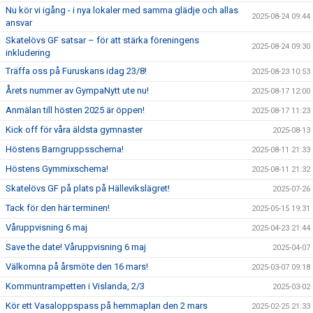
Nu kör vi igång - i nya lokaler med samma glädje och allas
2025-08-24 09:44
ansvar
Skatelövs GF satsar – för att stärka föreningens
2025-08-24 09:30
inkludering
Träffa oss på Furuskans idag 23/8!
2025-08-23 10:53
Årets nummer av GympaNytt ute nu!
2025-08-17 12:00
Anmälan till hösten 2025 är öppen!
2025-08-17 11:23
Kick off för våra äldsta gymnaster
2025-08-13
Höstens Barngruppsschema!
2025-08-11 21:33
Höstens Gymmixschema!
2025-08-11 21:32
Skatelövs GF på plats på Hällevikslägret!
2025-07-26
Tack för den här terminen!
2025-05-15 19:31
Våruppvisning 6 maj
2025-04-23 21:44
Save the date! Våruppvisning 6 maj
2025-04-07
Välkomna på årsmöte den 16 mars!
2025-03-07 09:18
Kommuntrampetten i Vislanda, 2/3
2025-03-02
Kör ett Vasaloppspass på hemmaplan den 2 mars
2025-02-25 21:33