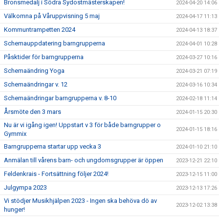
Bronsmedalj i Södra Sydostmästerskapen!
2024-04-20 14:06
Välkomna på Våruppvisning 5 maj
2024-04-17 11:13
Kommuntrampetten 2024
2024-04-13 18:37
Schemauppdatering barngrupperna
2024-04-01 10:28
Påsktider för barngrupperna
2024-03-27 10:16
Schemaändring Yoga
2024-03-21 07:19
Schemaändringar v. 12
2024-03-16 10:34
Schemaändringar barngrupperna v. 8-10
2024-02-18 11:14
Årsmöte den 3 mars
2024-01-15 20:30
Nu är vi igång igen! Uppstart v 3 för både barngrupper o
2024-01-15 18:16
Gymmix
Barngrupperna startar upp vecka 3
2024-01-10 21:10
Anmälan till vårens barn- och ungdomsgrupper är öppen
2023-12-21 22:10
Feldenkrais - Fortsättning följer 2024!
2023-12-15 11:00
Julgympa 2023
2023-12-13 17:26
Vi stödjer Musikhjälpen 2023 - Ingen ska behöva dö av
2023-12-02 13:38
hunger!