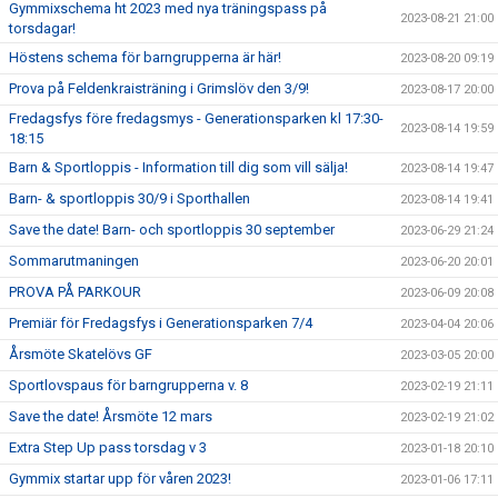
Gymmixschema ht 2023 med nya träningspass på
2023-08-21 21:00
torsdagar!
Höstens schema för barngrupperna är här!
2023-08-20 09:19
Prova på Feldenkraisträning i Grimslöv den 3/9!
2023-08-17 20:00
Fredagsfys före fredagsmys - Generationsparken kl 17:30-
2023-08-14 19:59
18:15
Barn & Sportloppis - Information till dig som vill sälja!
2023-08-14 19:47
Barn- & sportloppis 30/9 i Sporthallen
2023-08-14 19:41
Save the date! Barn- och sportloppis 30 september
2023-06-29 21:24
Sommarutmaningen
2023-06-20 20:01
PROVA PÅ PARKOUR
2023-06-09 20:08
Premiär för Fredagsfys i Generationsparken 7/4
2023-04-04 20:06
Årsmöte Skatelövs GF
2023-03-05 20:00
Sportlovspaus för barngrupperna v. 8
2023-02-19 21:11
Save the date! Årsmöte 12 mars
2023-02-19 21:02
Extra Step Up pass torsdag v 3
2023-01-18 20:10
Gymmix startar upp för våren 2023!
2023-01-06 17:11