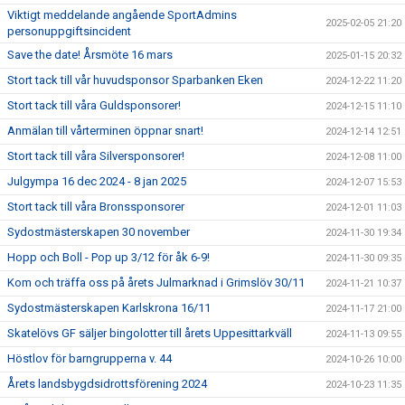
Viktigt meddelande angående SportAdmins
2025-02-05 21:20
personuppgiftsincident
Save the date! Årsmöte 16 mars
2025-01-15 20:32
Stort tack till vår huvudsponsor Sparbanken Eken
2024-12-22 11:20
Stort tack till våra Guldsponsorer!
2024-12-15 11:10
Anmälan till vårterminen öppnar snart!
2024-12-14 12:51
Stort tack till våra Silversponsorer!
2024-12-08 11:00
Julgympa 16 dec 2024 - 8 jan 2025
2024-12-07 15:53
Stort tack till våra Bronssponsorer
2024-12-01 11:03
Sydostmästerskapen 30 november
2024-11-30 19:34
Hopp och Boll - Pop up 3/12 för åk 6-9!
2024-11-30 09:35
Kom och träffa oss på årets Julmarknad i Grimslöv 30/11
2024-11-21 10:37
Sydostmästerskapen Karlskrona 16/11
2024-11-17 21:00
Skatelövs GF säljer bingolotter till årets Uppesittarkväll
2024-11-13 09:55
Höstlov för barngrupperna v. 44
2024-10-26 10:00
Årets landsbygdsidrottsförening 2024
2024-10-23 11:35