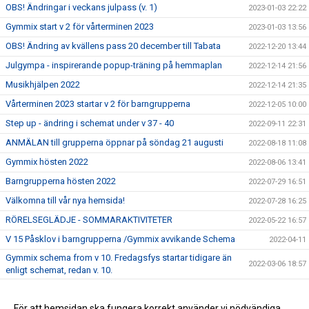
OBS! Ändringar i veckans julpass (v. 1)
2023-01-03 22:22
Gymmix start v 2 för vårterminen 2023
2023-01-03 13:56
OBS! Ändring av kvällens pass 20 december till Tabata
2022-12-20 13:44
Julgympa - inspirerande popup-träning på hemmaplan
2022-12-14 21:56
Musikhjälpen 2022
2022-12-14 21:35
Vårterminen 2023 startar v 2 för barngrupperna
2022-12-05 10:00
Step up - ändring i schemat under v 37 - 40
2022-09-11 22:31
ANMÄLAN till grupperna öppnar på söndag 21 augusti
2022-08-18 11:08
Gymmix hösten 2022
2022-08-06 13:41
Barngrupperna hösten 2022
2022-07-29 16:51
Välkomna till vår nya hemsida!
2022-07-28 16:25
RÖRELSEGLÄDJE - SOMMARAKTIVITETER
2022-05-22 16:57
V 15 Påsklov i barngrupperna /Gymmix avvikande Schema
2022-04-11
Gymmix schema from v 10. Fredagsfys startar tidigare än
2022-03-06 18:57
enligt schemat, redan v. 10.
Gymmix startar upp för vårterminen 2022
2022-02-21 21:44
Folkhögskolan stänger sina lokaler
För att hemsidan ska fungera korrekt använder vi nödvändiga
2022-02-10 19:04