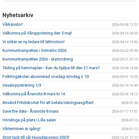
Nyhetsarkiv
Vårkänslor!
2026-05-06 12:21
Välkomna på Våruppvisning den 5 maj!
2026-04-14 20:55
Vi söker en ny ledare till lättmotion!
2026-04-14 19:45
Kommuntrampetten i Grimslöv 2026
2026-03-22 09:30
Kommuntrampetten 2026 - startordning
2026-03-21 07:19
Tävling på hemmaplan - Kan du hjälpa till den 21 mars?
2026-03-04 14:06
Folkhögskolan abonnerad onsdag-söndag v. 10
2026-03-01 10:20
Vasaloppsträning 1/3
2026-02-14 16:40
Välkomna på Årsmöte 8 mars kl 14
2026-02-06 18:12
Använd Fritidskortet för att betala träningsavgiften!
2026-01-30
Save the date - Årsmöte 8 mars
2026-01-17 17:51
Hörslinga på plats i Lilla salen
2026-01-15
Vårterminen är igång!
2026-01-12
Stort tack till vår Huvudsponsor 2025!
2025-12-21 11:17