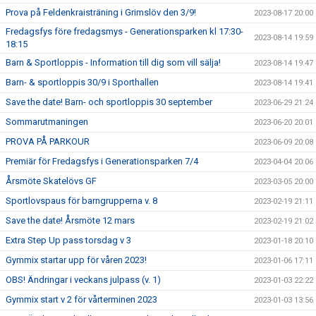
Prova på Feldenkraisträning i Grimslöv den 3/9!
2023-08-17 20:00
Fredagsfys före fredagsmys - Generationsparken kl 17:30-
2023-08-14 19:59
18:15
Barn & Sportloppis - Information till dig som vill sälja!
2023-08-14 19:47
Barn- & sportloppis 30/9 i Sporthallen
2023-08-14 19:41
Save the date! Barn- och sportloppis 30 september
2023-06-29 21:24
Sommarutmaningen
2023-06-20 20:01
PROVA PÅ PARKOUR
2023-06-09 20:08
Premiär för Fredagsfys i Generationsparken 7/4
2023-04-04 20:06
Årsmöte Skatelövs GF
2023-03-05 20:00
Sportlovspaus för barngrupperna v. 8
2023-02-19 21:11
Save the date! Årsmöte 12 mars
2023-02-19 21:02
Extra Step Up pass torsdag v 3
2023-01-18 20:10
Gymmix startar upp för våren 2023!
2023-01-06 17:11
OBS! Ändringar i veckans julpass (v. 1)
2023-01-03 22:22
Gymmix start v 2 för vårterminen 2023
2023-01-03 13:56