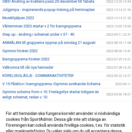
OBS! Ändring av kvällens pass 20 december till Tabata
2022-12-20 13:44
Julgympa - inspirerande popup-träning på hemmaplan
2022-12-14 21:56
Musikhjälpen 2022
2022-12-14 21:35
Vårterminen 2023 startar v 2 för barngrupperna
2022-12-05 10:00
Step up - ändring i schemat under v 37 - 40
2022-09-11 22:31
ANMÄLAN till grupperna öppnar på söndag 21 augusti
2022-08-18 11:08
Gymmix hösten 2022
2022-08-06 13:41
Barngrupperna hösten 2022
2022-07-29 16:51
Välkomna till vår nya hemsida!
2022-07-28 16:25
RÖRELSEGLÄDJE - SOMMARAKTIVITETER
2022-05-22 16:57
V 15 Påsklov i barngrupperna /Gymmix avvikande Schema
2022-04-11
Gymmix schema from v 10. Fredagsfys startar tidigare än
2022-03-06 18:57
enligt schemat, redan v. 10.
Gymmix startar upp för vårterminen 2022
2022-02-21 21:44
Folkhögskolan stänger sina lokaler
För att hemsidan ska fungera korrekt använder vi nödvändiga
2022-02-10 19:04
cookies från SportAdmin. Dessa går inte att stänga av.
Hösten 2021 - barngrupper
2021-10-15 16:27
Föreningen kan också använda frivilliga cookies, t.ex. för statistik
eller marknadsföring. Du väljer själv om du vill acceptera dessa.