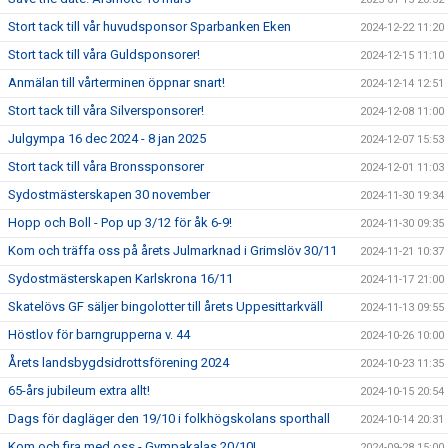
Stort tack till vår huvudsponsor Sparbanken Eken
2024-12-22 11:20
Stort tack till våra Guldsponsorer!
2024-12-15 11:10
Anmälan till vårterminen öppnar snart!
2024-12-14 12:51
Stort tack till våra Silversponsorer!
2024-12-08 11:00
Julgympa 16 dec 2024 - 8 jan 2025
2024-12-07 15:53
Stort tack till våra Bronssponsorer
2024-12-01 11:03
Sydostmästerskapen 30 november
2024-11-30 19:34
Hopp och Boll - Pop up 3/12 för åk 6-9!
2024-11-30 09:35
Kom och träffa oss på årets Julmarknad i Grimslöv 30/11
2024-11-21 10:37
Sydostmästerskapen Karlskrona 16/11
2024-11-17 21:00
Skatelövs GF säljer bingolotter till årets Uppesittarkväll
2024-11-13 09:55
Höstlov för barngrupperna v. 44
2024-10-26 10:00
Årets landsbygdsidrottsförening 2024
2024-10-23 11:35
65-års jubileum extra allt!
2024-10-15 20:54
Dags för dagläger den 19/10 i folkhögskolans sporthall
2024-10-14 20:31
Kom och fira med oss - Gympakalas 20/10!
2024-09-28 15:00