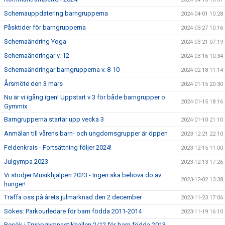
Schemauppdatering barngrupperna
2024-04-01 10:28
Påsktider för barngrupperna
2024-03-27 10:16
Schemaändring Yoga
2024-03-21 07:19
Schemaändringar v. 12
2024-03-16 10:34
Schemaändringar barngrupperna v. 8-10
2024-02-18 11:14
Årsmöte den 3 mars
2024-01-15 20:30
Nu är vi igång igen! Uppstart v 3 för både barngrupper o
2024-01-15 18:16
Gymmix
Barngrupperna startar upp vecka 3
2024-01-10 21:10
Anmälan till vårens barn- och ungdomsgrupper är öppen
2023-12-21 22:10
Feldenkrais - Fortsättning följer 2024!
2023-12-15 11:00
Julgympa 2023
2023-12-13 17:26
Vi stödjer Musikhjälpen 2023 - Ingen ska behöva dö av
2023-12-02 13:38
hunger!
Träffa oss på årets julmarknad den 2 december
2023-11-23 17:06
Sökes: Parkourledare för barn födda 2011-2014
2023-11-19 16:10
Besök i Truppgymnastikhallen 2/12 för barn födda 2013