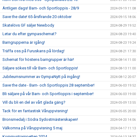
Äntligen dags! Barn- och Sportloppis - 28/9
2024-09-19 11:08
Save the date! 65-årsfirande 20 oktober
2024-09-15 18:06
Skatelövs GF säljer Newbody
2024-08-29 19:52
Letar du efter gympaschemat?
2024-08-23 19:40
Barngrupperna är igång!
2024-08-23 19:24
Träffa oss på Furuskans på lördag!
2024-08-21 17:30
Schemat för höstens barngrupper är här!
2024-08-14 11:00
Säljare sökes till vår Barn- och Sportloppis!
2024-08-13 11:00
Jubileumsnummer av GympaNytt på ingång!
2024-08-12 20:07
Save the date - Barn- och Sportloppis 28 september!
2024-06-03 19:52
Bli säljare på vår Barn- och Sportloppis i september!
2024-06-03 19:00
Vill du bli en del av vårt glada gäng?
2024-05-09 13:55
Tack för en fantastisk Våruppvisning!
2024-05-05 20:00
Bronsmedalj i Södra Sydostmästerskapen!
2024-04-20 14:06
Välkomna på Våruppvisning 5 maj
2024-04-17 11:13
Kommuntrampetten 2024
2024-04-13 18:37