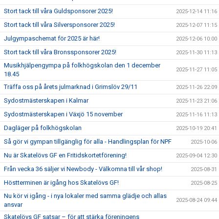
Stort tack till våra Guldsponsorer 2025!
2025-12-14 11:16
Stort tack till våra Silversponsorer 2025!
2025-12-07 11:15
Julgympaschemat för 2025 är här!
2025-12-06 10:00
Stort tack till våra Bronssponsorer 2025!
2025-11-30 11:13
Musikhjälpengympa på folkhögskolan den 1 december
2025-11-27 11:05
18.45
Träffa oss på årets julmarknad i Grimslöv 29/11
2025-11-26 22:09
Sydostmästerskapen i Kalmar
2025-11-23 21:06
Sydostmästerskapen i Växjö 15 november
2025-11-16 11:13
Dagläger på folkhögskolan
2025-10-19 20:41
Så gör vi gympan tillgänglig för alla - Handlingsplan för NPF
2025-10-06
Nu är Skatelövs GF en Fritidskortetförening!
2025-09-04 12:30
Från vecka 36 säljer vi Newbody - Välkomna till vår shop!
2025-08-31
Höstterminen är igång hos Skatelövs GF!
2025-08-25
Nu kör vi igång - i nya lokaler med samma glädje och allas
2025-08-24 09:44
ansvar
Skatelövs GF satsar – för att stärka föreningens