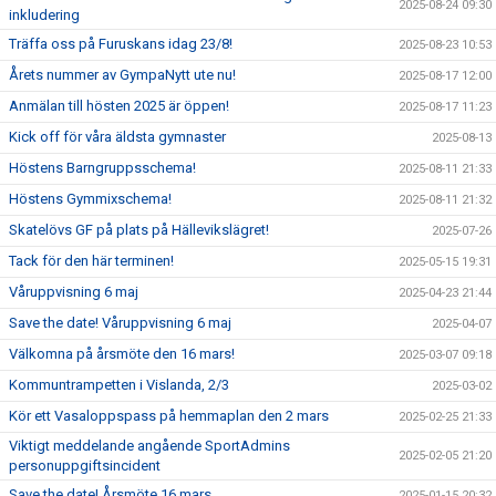
2025-08-24 09:30
inkludering
Träffa oss på Furuskans idag 23/8!
2025-08-23 10:53
Årets nummer av GympaNytt ute nu!
2025-08-17 12:00
Anmälan till hösten 2025 är öppen!
2025-08-17 11:23
Kick off för våra äldsta gymnaster
2025-08-13
Höstens Barngruppsschema!
2025-08-11 21:33
Höstens Gymmixschema!
2025-08-11 21:32
Skatelövs GF på plats på Hällevikslägret!
2025-07-26
Tack för den här terminen!
2025-05-15 19:31
Våruppvisning 6 maj
2025-04-23 21:44
Save the date! Våruppvisning 6 maj
2025-04-07
Välkomna på årsmöte den 16 mars!
2025-03-07 09:18
Kommuntrampetten i Vislanda, 2/3
2025-03-02
Kör ett Vasaloppspass på hemmaplan den 2 mars
2025-02-25 21:33
Viktigt meddelande angående SportAdmins
2025-02-05 21:20
personuppgiftsincident
Save the date! Årsmöte 16 mars
2025-01-15 20:32