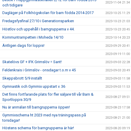
2023-11-04 21:34
och tidigare
Dagläger på Folkhögskolan för barn födda 2014-2017
2023-10-25 11:29
Fredagsfysfinal 27/10 i Generationsparken
2023-10-23 21:03
Höstlov och uppehåll i barngrupperna v 44.
2023-10-23 20:45
Kommuntrampetten i Moheda 14/10
2023-10-14 20:23
Äntligen dags för loppis!
2023-09-29 20:41
2023-09-19 11:00
Skatelövs GF + IFK Grimslöv = Sant!
2023-09-03 22:28
Feldenkrais i Grimslöv - onsdagar t.o.m v 45
2023-09-03 20:49
Skeppsbrott 5/9 inställt
2023-09-03 11:58
Gymnastik och Gymmix uppstart v. 36
2023-09-03 11:53
Det finns fortfarande plats för fler säljare till vår Barn &
2023-08-27 09:51
Sportloppis 30/9
Nu är anmälan till barngrupperna öppen!
2023-08-23 17:58
Gymmixschema ht 2023 med nya träningspass på
2023-08-21 21:00
torsdagar!
Höstens schema för barngrupperna är här!
2023-08-20 09:19