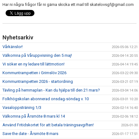
Har ni några frågor får ni gärna skicka ett mail till skatelovsgf@gmail.com
Nyhetsarkiv
Vårkänslor!
2026-05-06 12:21
Välkomna på Våruppvisning den 5 maj!
2026-04-14 20:55
Vi söker en ny ledare till lättmotion!
2026-04-14 19:45
Kommuntrampetten i Grimslöv 2026
2026-03-22 09:30
Kommuntrampetten 2026 - startordning
2026-03-21 07:19
Tävling på hemmaplan - Kan du hjälpa till den 21 mars?
2026-03-04 14:06
Folkhögskolan abonnerad onsdag-söndag v. 10
2026-03-01 10:20
Vasaloppsträning 1/3
2026-02-14 16:40
Välkomna på Årsmöte 8 mars kl 14
2026-02-06 18:12
Använd Fritidskortet för att betala träningsavgiften!
2026-01-30
Save the date - Årsmöte 8 mars
2026-01-17 17:51