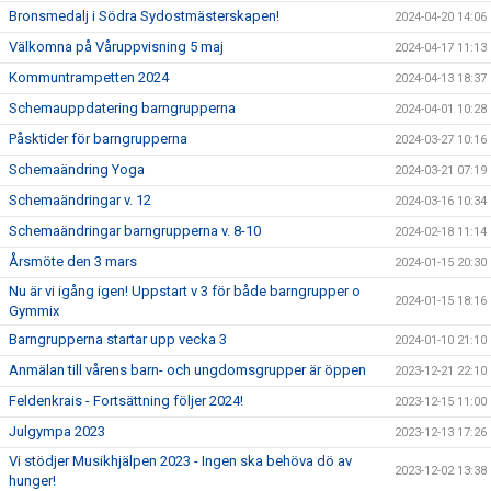
Bronsmedalj i Södra Sydostmästerskapen!
2024-04-20 14:06
Välkomna på Våruppvisning 5 maj
2024-04-17 11:13
Kommuntrampetten 2024
2024-04-13 18:37
Schemauppdatering barngrupperna
2024-04-01 10:28
Påsktider för barngrupperna
2024-03-27 10:16
Schemaändring Yoga
2024-03-21 07:19
Schemaändringar v. 12
2024-03-16 10:34
Schemaändringar barngrupperna v. 8-10
2024-02-18 11:14
Årsmöte den 3 mars
2024-01-15 20:30
Nu är vi igång igen! Uppstart v 3 för både barngrupper o
2024-01-15 18:16
Gymmix
Barngrupperna startar upp vecka 3
2024-01-10 21:10
Anmälan till vårens barn- och ungdomsgrupper är öppen
2023-12-21 22:10
Feldenkrais - Fortsättning följer 2024!
2023-12-15 11:00
Julgympa 2023
2023-12-13 17:26
Vi stödjer Musikhjälpen 2023 - Ingen ska behöva dö av
2023-12-02 13:38
hunger!