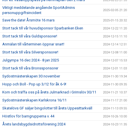
2025-02-25 21:33
Viktigt meddelande angående SportAdmins
2025-02-05 21:20
personuppgiftsincident
Save the date! Årsmöte 16 mars
2025-01-15 20:32
Stort tack till vår huvudsponsor Sparbanken Eken
2024-12-22 11:20
Stort tack till våra Guldsponsorer!
2024-12-15 11:10
Anmälan till vårterminen öppnar snart!
2024-12-14 12:51
Stort tack till våra Silversponsorer!
2024-12-08 11:00
Julgympa 16 dec 2024 - 8 jan 2025
2024-12-07 15:53
Stort tack till våra Bronssponsorer
2024-12-01 11:03
Sydostmästerskapen 30 november
2024-11-30 19:34
Hopp och Boll - Pop up 3/12 för åk 6-9!
2024-11-30 09:35
Kom och träffa oss på årets Julmarknad i Grimslöv 30/11
2024-11-21 10:37
Sydostmästerskapen Karlskrona 16/11
2024-11-17 21:00
Skatelövs GF säljer bingolotter till årets Uppesittarkväll
2024-11-13 09:55
Höstlov för barngrupperna v. 44
2024-10-26 10:00
Årets landsbygdsidrottsförening 2024
2024-10-23 11:35