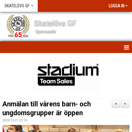
SKATELÖVS GF
LOGGA IN
Skatelövs GF
Gymnastik
HEM
NYHETER
SCHEMAN
OM KLUBBEN
Anmälan till vårens barn- och
<
>
KONTAKT
ungdomsgrupper är öppen
2023-12-21 22:10
BILDGALLERI