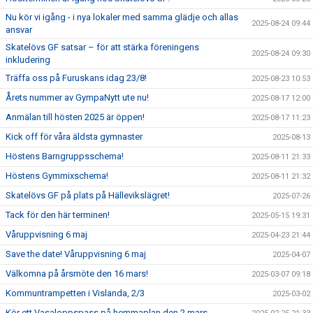
Nu kör vi igång - i nya lokaler med samma glädje och allas
2025-08-24 09:44
ansvar
Skatelövs GF satsar – för att stärka föreningens
2025-08-24 09:30
inkludering
Träffa oss på Furuskans idag 23/8!
2025-08-23 10:53
Årets nummer av GympaNytt ute nu!
2025-08-17 12:00
Anmälan till hösten 2025 är öppen!
2025-08-17 11:23
Kick off för våra äldsta gymnaster
2025-08-13
Höstens Barngruppsschema!
2025-08-11 21:33
Höstens Gymmixschema!
2025-08-11 21:32
Skatelövs GF på plats på Hällevikslägret!
2025-07-26
Tack för den här terminen!
2025-05-15 19:31
Våruppvisning 6 maj
2025-04-23 21:44
Save the date! Våruppvisning 6 maj
2025-04-07
Välkomna på årsmöte den 16 mars!
2025-03-07 09:18
Kommuntrampetten i Vislanda, 2/3
2025-03-02
Kör ett Vasaloppspass på hemmaplan den 2 mars