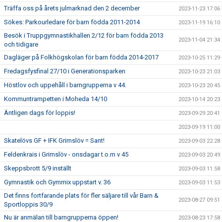
Träffa oss på årets julmarknad den 2 december
2023-11-23 17:06
Sökes: Parkourledare för barn födda 2011-2014
2023-11-19 16:10
Besök i Truppgymnastikhallen 2/12 för barn födda 2013
2023-11-04 21:34
och tidigare
Dagläger på Folkhögskolan för barn födda 2014-2017
2023-10-25 11:29
Fredagsfysfinal 27/10 i Generationsparken
2023-10-23 21:03
Höstlov och uppehåll i barngrupperna v 44.
2023-10-23 20:45
Kommuntrampetten i Moheda 14/10
2023-10-14 20:23
Äntligen dags för loppis!
2023-09-29 20:41
2023-09-19 11:00
Skatelövs GF + IFK Grimslöv = Sant!
2023-09-03 22:28
Feldenkrais i Grimslöv - onsdagar t.o.m v 45
2023-09-03 20:49
Skeppsbrott 5/9 inställt
2023-09-03 11:58
Gymnastik och Gymmix uppstart v. 36
2023-09-03 11:53
Det finns fortfarande plats för fler säljare till vår Barn &
2023-08-27 09:51
Sportloppis 30/9
Nu är anmälan till barngrupperna öppen!
2023-08-23 17:58