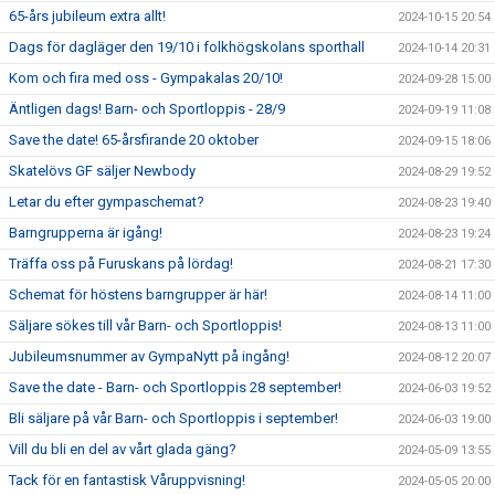
65-års jubileum extra allt!
2024-10-15 20:54
Dags för dagläger den 19/10 i folkhögskolans sporthall
2024-10-14 20:31
Kom och fira med oss - Gympakalas 20/10!
2024-09-28 15:00
Äntligen dags! Barn- och Sportloppis - 28/9
2024-09-19 11:08
Save the date! 65-årsfirande 20 oktober
2024-09-15 18:06
Skatelövs GF säljer Newbody
2024-08-29 19:52
Letar du efter gympaschemat?
2024-08-23 19:40
Barngrupperna är igång!
2024-08-23 19:24
Träffa oss på Furuskans på lördag!
2024-08-21 17:30
Schemat för höstens barngrupper är här!
2024-08-14 11:00
Säljare sökes till vår Barn- och Sportloppis!
2024-08-13 11:00
Jubileumsnummer av GympaNytt på ingång!
2024-08-12 20:07
Save the date - Barn- och Sportloppis 28 september!
2024-06-03 19:52
Bli säljare på vår Barn- och Sportloppis i september!
2024-06-03 19:00
Vill du bli en del av vårt glada gäng?
2024-05-09 13:55
Tack för en fantastisk Våruppvisning!
2024-05-05 20:00