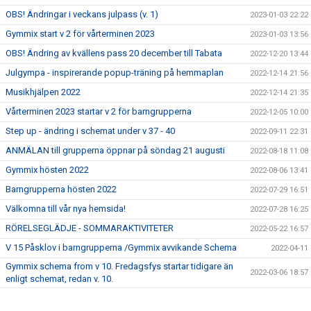
OBS! Ändringar i veckans julpass (v. 1)
2023-01-03 22:22
Gymmix start v 2 för vårterminen 2023
2023-01-03 13:56
OBS! Ändring av kvällens pass 20 december till Tabata
2022-12-20 13:44
Julgympa - inspirerande popup-träning på hemmaplan
2022-12-14 21:56
Musikhjälpen 2022
2022-12-14 21:35
Vårterminen 2023 startar v 2 för barngrupperna
2022-12-05 10:00
Step up - ändring i schemat under v 37 - 40
2022-09-11 22:31
ANMÄLAN till grupperna öppnar på söndag 21 augusti
2022-08-18 11:08
Gymmix hösten 2022
2022-08-06 13:41
Barngrupperna hösten 2022
2022-07-29 16:51
Välkomna till vår nya hemsida!
2022-07-28 16:25
RÖRELSEGLÄDJE - SOMMARAKTIVITETER
2022-05-22 16:57
V 15 Påsklov i barngrupperna /Gymmix avvikande Schema
2022-04-11
Gymmix schema from v 10. Fredagsfys startar tidigare än
2022-03-06 18:57
enligt schemat, redan v. 10.
Gymmix startar upp för vårterminen 2022
2022-02-21 21:44