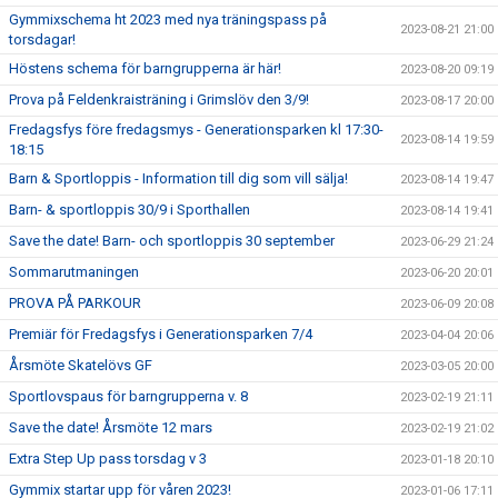
Gymmixschema ht 2023 med nya träningspass på
2023-08-21 21:00
torsdagar!
Höstens schema för barngrupperna är här!
2023-08-20 09:19
Prova på Feldenkraisträning i Grimslöv den 3/9!
2023-08-17 20:00
Fredagsfys före fredagsmys - Generationsparken kl 17:30-
2023-08-14 19:59
18:15
Barn & Sportloppis - Information till dig som vill sälja!
2023-08-14 19:47
Barn- & sportloppis 30/9 i Sporthallen
2023-08-14 19:41
Save the date! Barn- och sportloppis 30 september
2023-06-29 21:24
Sommarutmaningen
2023-06-20 20:01
PROVA PÅ PARKOUR
2023-06-09 20:08
Premiär för Fredagsfys i Generationsparken 7/4
2023-04-04 20:06
Årsmöte Skatelövs GF
2023-03-05 20:00
Sportlovspaus för barngrupperna v. 8
2023-02-19 21:11
Save the date! Årsmöte 12 mars
2023-02-19 21:02
Extra Step Up pass torsdag v 3
2023-01-18 20:10
Gymmix startar upp för våren 2023!
2023-01-06 17:11