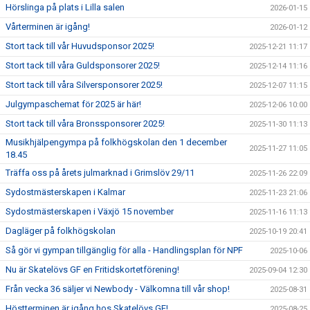
Hörslinga på plats i Lilla salen
2026-01-15
Vårterminen är igång!
2026-01-12
Stort tack till vår Huvudsponsor 2025!
2025-12-21 11:17
Stort tack till våra Guldsponsorer 2025!
2025-12-14 11:16
Stort tack till våra Silversponsorer 2025!
2025-12-07 11:15
Julgympaschemat för 2025 är här!
2025-12-06 10:00
Stort tack till våra Bronssponsorer 2025!
2025-11-30 11:13
Musikhjälpengympa på folkhögskolan den 1 december
2025-11-27 11:05
18.45
Träffa oss på årets julmarknad i Grimslöv 29/11
2025-11-26 22:09
Sydostmästerskapen i Kalmar
2025-11-23 21:06
Sydostmästerskapen i Växjö 15 november
2025-11-16 11:13
Dagläger på folkhögskolan
2025-10-19 20:41
Så gör vi gympan tillgänglig för alla - Handlingsplan för NPF
2025-10-06
Nu är Skatelövs GF en Fritidskortetförening!
2025-09-04 12:30
Från vecka 36 säljer vi Newbody - Välkomna till vår shop!
2025-08-31
Höstterminen är igång hos Skatelövs GF!
2025-08-25