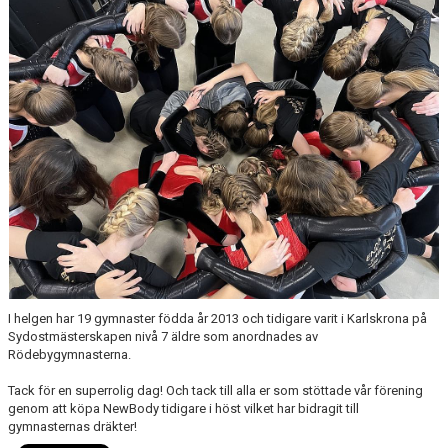
STYRELSE
AVGIFTER
ANMÄLAN
DOKUMENT
I helgen har 19 gymnaster födda år 2013 och tidigare varit i Karlskrona på
Sydostmästerskapen nivå 7 äldre som anordnades av
Rödebygymnasterna.
Tack för en superrolig dag! Och tack till alla er som stöttade vår förening
genom att köpa NewBody tidigare i höst vilket har bidragit till
gymnasternas dräkter!