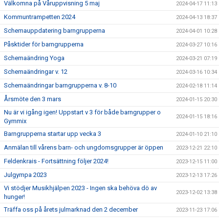
Välkomna på Våruppvisning 5 maj
2024-04-17 11:13
Kommuntrampetten 2024
2024-04-13 18:37
Schemauppdatering barngrupperna
2024-04-01 10:28
Påsktider för barngrupperna
2024-03-27 10:16
Schemaändring Yoga
2024-03-21 07:19
Schemaändringar v. 12
2024-03-16 10:34
Schemaändringar barngrupperna v. 8-10
2024-02-18 11:14
Årsmöte den 3 mars
2024-01-15 20:30
Nu är vi igång igen! Uppstart v 3 för både barngrupper o
2024-01-15 18:16
Gymmix
Barngrupperna startar upp vecka 3
2024-01-10 21:10
Anmälan till vårens barn- och ungdomsgrupper är öppen
2023-12-21 22:10
Feldenkrais - Fortsättning följer 2024!
2023-12-15 11:00
Julgympa 2023
2023-12-13 17:26
Vi stödjer Musikhjälpen 2023 - Ingen ska behöva dö av
2023-12-02 13:38
hunger!
Träffa oss på årets julmarknad den 2 december
2023-11-23 17:06