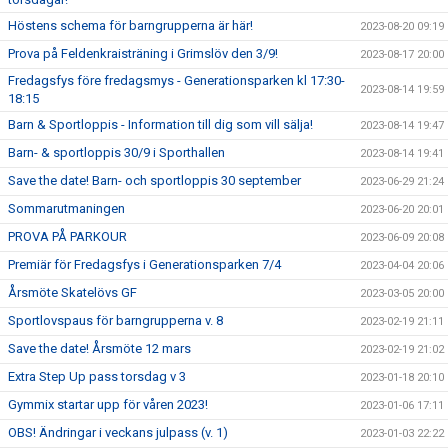
Höstens schema för barngrupperna är här!
2023-08-20 09:19
Prova på Feldenkraisträning i Grimslöv den 3/9!
2023-08-17 20:00
Fredagsfys före fredagsmys - Generationsparken kl 17:30-
2023-08-14 19:59
18:15
Barn & Sportloppis - Information till dig som vill sälja!
2023-08-14 19:47
Barn- & sportloppis 30/9 i Sporthallen
2023-08-14 19:41
Save the date! Barn- och sportloppis 30 september
2023-06-29 21:24
Sommarutmaningen
2023-06-20 20:01
PROVA PÅ PARKOUR
2023-06-09 20:08
Premiär för Fredagsfys i Generationsparken 7/4
2023-04-04 20:06
Årsmöte Skatelövs GF
2023-03-05 20:00
Sportlovspaus för barngrupperna v. 8
2023-02-19 21:11
Save the date! Årsmöte 12 mars
2023-02-19 21:02
Extra Step Up pass torsdag v 3
2023-01-18 20:10
Gymmix startar upp för våren 2023!
2023-01-06 17:11
OBS! Ändringar i veckans julpass (v. 1)
2023-01-03 22:22