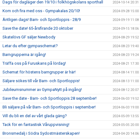
Dags för dagläger den 19/10 i folkhögskolans sporthall
2024-10-14 20:31
Kom och fira med oss - Gympakalas 20/10!
2024-09-28 15:00
Äntligen dags! Barn- och Sportloppis - 28/9
2024-09-19 11:08
Save the date! 65-årsfirande 20 oktober
2024-09-15 18:06
Skatelövs GF säljer Newbody
2024-08-29 19:52
Letar du efter gympaschemat?
2024-08-23 19:40
Barngrupperna är igång!
2024-08-23 19:24
Träffa oss på Furuskans på lördag!
2024-08-21 17:30
Schemat för höstens barngrupper är här!
2024-08-14 11:00
Säljare sökes till vår Barn- och Sportloppis!
2024-08-13 11:00
Jubileumsnummer av GympaNytt på ingång!
2024-08-12 20:07
Save the date - Barn- och Sportloppis 28 september!
2024-06-03 19:52
Bli säljare på vår Barn- och Sportloppis i september!
2024-06-03 19:00
Vill du bli en del av vårt glada gäng?
2024-05-09 13:55
Tack för en fantastisk Våruppvisning!
2024-05-05 20:00
Bronsmedalj i Södra Sydostmästerskapen!
2024-04-20 14:06