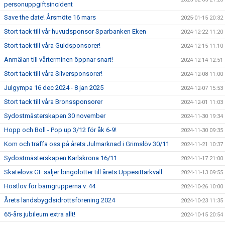
personuppgiftsincident
Save the date! Årsmöte 16 mars
2025-01-15 20:32
Stort tack till vår huvudsponsor Sparbanken Eken
2024-12-22 11:20
Stort tack till våra Guldsponsorer!
2024-12-15 11:10
Anmälan till vårterminen öppnar snart!
2024-12-14 12:51
Stort tack till våra Silversponsorer!
2024-12-08 11:00
Julgympa 16 dec 2024 - 8 jan 2025
2024-12-07 15:53
Stort tack till våra Bronssponsorer
2024-12-01 11:03
Sydostmästerskapen 30 november
2024-11-30 19:34
Hopp och Boll - Pop up 3/12 för åk 6-9!
2024-11-30 09:35
Kom och träffa oss på årets Julmarknad i Grimslöv 30/11
2024-11-21 10:37
Sydostmästerskapen Karlskrona 16/11
2024-11-17 21:00
Skatelövs GF säljer bingolotter till årets Uppesittarkväll
2024-11-13 09:55
Höstlov för barngrupperna v. 44
2024-10-26 10:00
Årets landsbygdsidrottsförening 2024
2024-10-23 11:35
65-års jubileum extra allt!
2024-10-15 20:54