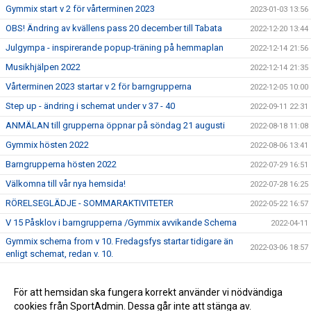
Gymmix start v 2 för vårterminen 2023
2023-01-03 13:56
OBS! Ändring av kvällens pass 20 december till Tabata
2022-12-20 13:44
Julgympa - inspirerande popup-träning på hemmaplan
2022-12-14 21:56
Musikhjälpen 2022
2022-12-14 21:35
Vårterminen 2023 startar v 2 för barngrupperna
2022-12-05 10:00
Step up - ändring i schemat under v 37 - 40
2022-09-11 22:31
ANMÄLAN till grupperna öppnar på söndag 21 augusti
2022-08-18 11:08
Gymmix hösten 2022
2022-08-06 13:41
Barngrupperna hösten 2022
2022-07-29 16:51
Välkomna till vår nya hemsida!
2022-07-28 16:25
RÖRELSEGLÄDJE - SOMMARAKTIVITETER
2022-05-22 16:57
V 15 Påsklov i barngrupperna /Gymmix avvikande Schema
2022-04-11
Gymmix schema from v 10. Fredagsfys startar tidigare än
2022-03-06 18:57
enligt schemat, redan v. 10.
Gymmix startar upp för vårterminen 2022
2022-02-21 21:44
Folkhögskolan stänger sina lokaler
För att hemsidan ska fungera korrekt använder vi nödvändiga
2022-02-10 19:04
cookies från SportAdmin. Dessa går inte att stänga av.
Hösten 2021 - barngrupper