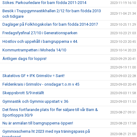
Sökes: Parkourledare för barn födda 2011-2014
2023-11-19 16:10
Besök i Truppgymnastikhallen 2/12 för barn födda 2013
2023-11-04 21:34
och tidigare
Dagläger på Folkhögskolan för barn födda 2014-2017
2023-10-25 11:29
Fredagsfysfinal 27/10 i Generationsparken
2023-10-23 21:03
Höstlov och uppehåll i barngrupperna v 44.
2023-10-23 20:45
Kommuntrampetten i Moheda 14/10
2023-10-14 20:23
Äntligen dags för loppis!
2023-09-29 20:41
2023-09-19 11:00
Skatelövs GF + IFK Grimslöv = Sant!
2023-09-03 22:28
Feldenkrais i Grimslöv - onsdagar t.o.m v 45
2023-09-03 20:49
Skeppsbrott 5/9 inställt
2023-09-03 11:58
Gymnastik och Gymmix uppstart v. 36
2023-09-03 11:53
Det finns fortfarande plats för fler säljare till vår Barn &
2023-08-27 09:51
Sportloppis 30/9
Nu är anmälan till barngrupperna öppen!
2023-08-23 17:58
Gymmixschema ht 2023 med nya träningspass på
2023-08-21 21:00
torsdagar!