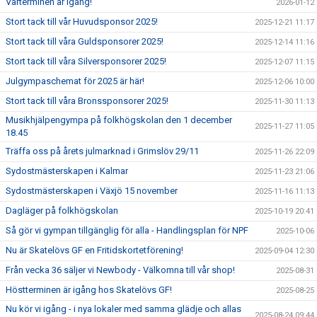
Vårterminen är igång!
2026-01-12
Stort tack till vår Huvudsponsor 2025!
2025-12-21 11:17
Stort tack till våra Guldsponsorer 2025!
2025-12-14 11:16
Stort tack till våra Silversponsorer 2025!
2025-12-07 11:15
Julgympaschemat för 2025 är här!
2025-12-06 10:00
Stort tack till våra Bronssponsorer 2025!
2025-11-30 11:13
Musikhjälpengympa på folkhögskolan den 1 december
2025-11-27 11:05
18.45
Träffa oss på årets julmarknad i Grimslöv 29/11
2025-11-26 22:09
Sydostmästerskapen i Kalmar
2025-11-23 21:06
Sydostmästerskapen i Växjö 15 november
2025-11-16 11:13
Dagläger på folkhögskolan
2025-10-19 20:41
Så gör vi gympan tillgänglig för alla - Handlingsplan för NPF
2025-10-06
Nu är Skatelövs GF en Fritidskortetförening!
2025-09-04 12:30
Från vecka 36 säljer vi Newbody - Välkomna till vår shop!
2025-08-31
Höstterminen är igång hos Skatelövs GF!
2025-08-25
Nu kör vi igång - i nya lokaler med samma glädje och allas
2025-08-24 09:44