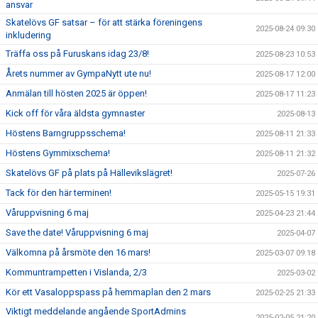
ansvar
Skatelövs GF satsar – för att stärka föreningens
2025-08-24 09:30
inkludering
Träffa oss på Furuskans idag 23/8!
2025-08-23 10:53
Årets nummer av GympaNytt ute nu!
2025-08-17 12:00
Anmälan till hösten 2025 är öppen!
2025-08-17 11:23
Kick off för våra äldsta gymnaster
2025-08-13
Höstens Barngruppsschema!
2025-08-11 21:33
Höstens Gymmixschema!
2025-08-11 21:32
Skatelövs GF på plats på Hällevikslägret!
2025-07-26
Tack för den här terminen!
2025-05-15 19:31
Våruppvisning 6 maj
2025-04-23 21:44
Save the date! Våruppvisning 6 maj
2025-04-07
Välkomna på årsmöte den 16 mars!
2025-03-07 09:18
Kommuntrampetten i Vislanda, 2/3
2025-03-02
Kör ett Vasaloppspass på hemmaplan den 2 mars
2025-02-25 21:33
Viktigt meddelande angående SportAdmins
2025-02-05 21:20