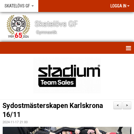
SKATELÖVS GF
LOGGA IN
Skatelövs GF
Gymnastik
HEM
NYHETER
SCHEMAN
OM KLUBBEN
Sydostmästerskapen Karlskrona
<
>
KONTAKT
16/11
2024-11-17 21:00
BILDGALLERI