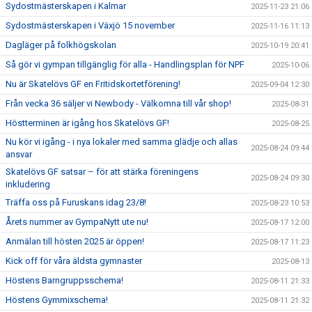
Sydostmästerskapen i Kalmar
2025-11-23 21:06
Sydostmästerskapen i Växjö 15 november
2025-11-16 11:13
Dagläger på folkhögskolan
2025-10-19 20:41
Så gör vi gympan tillgänglig för alla - Handlingsplan för NPF
2025-10-06
Nu är Skatelövs GF en Fritidskortetförening!
2025-09-04 12:30
Från vecka 36 säljer vi Newbody - Välkomna till vår shop!
2025-08-31
Höstterminen är igång hos Skatelövs GF!
2025-08-25
Nu kör vi igång - i nya lokaler med samma glädje och allas
2025-08-24 09:44
ansvar
Skatelövs GF satsar – för att stärka föreningens
2025-08-24 09:30
inkludering
Träffa oss på Furuskans idag 23/8!
2025-08-23 10:53
Årets nummer av GympaNytt ute nu!
2025-08-17 12:00
Anmälan till hösten 2025 är öppen!
2025-08-17 11:23
Kick off för våra äldsta gymnaster
2025-08-13
Höstens Barngruppsschema!
2025-08-11 21:33
Höstens Gymmixschema!
2025-08-11 21:32