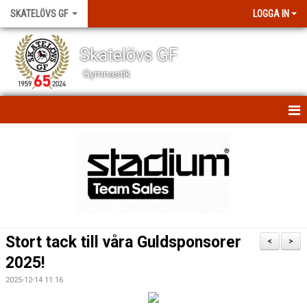
SKATELÖVS GF
LOGGA IN
Skatelövs GF
Gymnastik
HEM
NYHETER
SCHEMAN
OM KLUBBEN
Stort tack till våra Guldsponsorer
<
>
KONTAKT
2025!
2025-12-14 11:16
BILDGALLERI