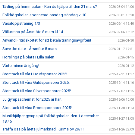
Tävling på hemmaplan - Kan du hjälpa till den 21 mars?
2026-03-04 14:06
Folkhögskolan abonnerad onsdag-söndag v. 10
2026-03-01 10:20
Vasaloppsträning 1/3
2026-02-14 16:40
Välkomna på Årsmöte 8 mars kl 14
2026-02-06 18:12
Använd Fritidskortet för att betala träningsavgiften!
2026-01-30
Save the date - Årsmöte 8 mars
2026-01-17 17:51
Hörslinga på plats i Lilla salen
2026-01-15
Vårterminen är igång!
2026-01-12
Stort tack till vår Huvudsponsor 2025!
2025-12-21 11:17
Stort tack till våra Guldsponsorer 2025!
2025-12-14 11:16
Stort tack till våra Silversponsorer 2025!
2025-12-07 11:15
Julgympaschemat för 2025 är här!
2025-12-06 10:00
Stort tack till våra Bronssponsorer 2025!
2025-11-30 11:13
Musikhjälpengympa på folkhögskolan den 1 december
2025-11-27 11:05
18.45
Träffa oss på årets julmarknad i Grimslöv 29/11
2025-11-26 22:09