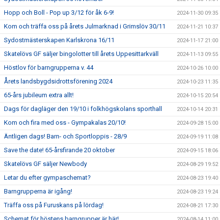
Hopp och Boll - Pop up 3/12 för åk 6-9!
2024-11-30 09:35
Kom och träffa oss på årets Julmarknad i Grimslöv 30/11
2024-11-21 10:37
Sydostmästerskapen Karlskrona 16/11
2024-11-17 21:00
Skatelövs GF säljer bingolotter till årets Uppesittarkväll
2024-11-13 09:55
Höstlov för barngrupperna v. 44
2024-10-26 10:00
Årets landsbygdsidrottsförening 2024
2024-10-23 11:35
65-års jubileum extra allt!
2024-10-15 20:54
Dags för dagläger den 19/10 i folkhögskolans sporthall
2024-10-14 20:31
Kom och fira med oss - Gympakalas 20/10!
2024-09-28 15:00
Äntligen dags! Barn- och Sportloppis - 28/9
2024-09-19 11:08
Save the date! 65-årsfirande 20 oktober
2024-09-15 18:06
Skatelövs GF säljer Newbody
2024-08-29 19:52
Letar du efter gympaschemat?
2024-08-23 19:40
Barngrupperna är igång!
2024-08-23 19:24
Träffa oss på Furuskans på lördag!
2024-08-21 17:30
Schemat för höstens barngrupper är här!
2024-08-14 11:00