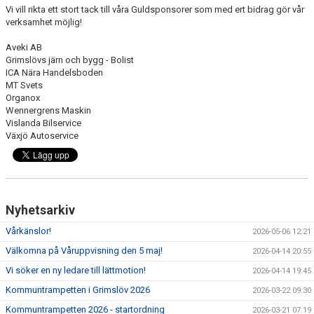
STYRELSE
Vi vill rikta ett stort tack till våra Guldsponsorer som med ert bidrag gör vår
verksamhet möjlig!
AVGIFTER
Aveki AB
Grimslövs järn och bygg - Bolist
ANMÄLAN
ICA Nära Handelsboden
MT Svets
Organox
DOKUMENT
Wennergrens Maskin
Vislanda Bilservice
Växjö Autoservice
Nyhetsarkiv
Vårkänslor!
2026-05-06 12:21
Välkomna på Våruppvisning den 5 maj!
2026-04-14 20:55
Vi söker en ny ledare till lättmotion!
2026-04-14 19:45
Kommuntrampetten i Grimslöv 2026
2026-03-22 09:30
Kommuntrampetten 2026 - startordning
2026-03-21 07:19