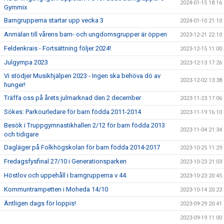
2024-01-15 18:16
Gymmix
Barngrupperna startar upp vecka 3
2024-01-10 21:10
Anmälan till vårens barn- och ungdomsgrupper är öppen
2023-12-21 22:10
Feldenkrais - Fortsättning följer 2024!
2023-12-15 11:00
Julgympa 2023
2023-12-13 17:26
Vi stödjer Musikhjälpen 2023 - Ingen ska behöva dö av
2023-12-02 13:38
hunger!
Träffa oss på årets julmarknad den 2 december
2023-11-23 17:06
Sökes: Parkourledare för barn födda 2011-2014
2023-11-19 16:10
Besök i Truppgymnastikhallen 2/12 för barn födda 2013
2023-11-04 21:34
och tidigare
Dagläger på Folkhögskolan för barn födda 2014-2017
2023-10-25 11:29
Fredagsfysfinal 27/10 i Generationsparken
2023-10-23 21:03
Höstlov och uppehåll i barngrupperna v 44.
2023-10-23 20:45
Kommuntrampetten i Moheda 14/10
2023-10-14 20:23
Äntligen dags för loppis!
2023-09-29 20:41
2023-09-19 11:00