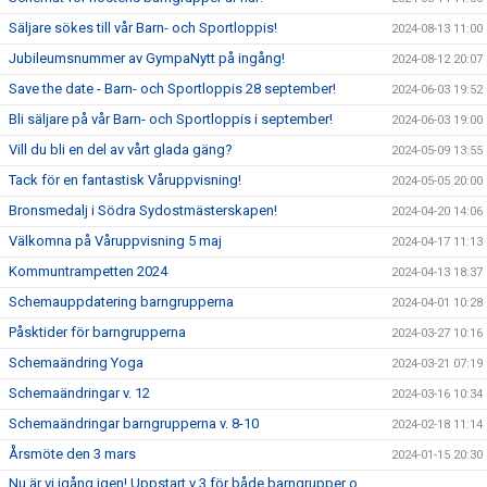
Säljare sökes till vår Barn- och Sportloppis!
2024-08-13 11:00
Jubileumsnummer av GympaNytt på ingång!
2024-08-12 20:07
Save the date - Barn- och Sportloppis 28 september!
2024-06-03 19:52
Bli säljare på vår Barn- och Sportloppis i september!
2024-06-03 19:00
Vill du bli en del av vårt glada gäng?
2024-05-09 13:55
Tack för en fantastisk Våruppvisning!
2024-05-05 20:00
Bronsmedalj i Södra Sydostmästerskapen!
2024-04-20 14:06
Välkomna på Våruppvisning 5 maj
2024-04-17 11:13
Kommuntrampetten 2024
2024-04-13 18:37
Schemauppdatering barngrupperna
2024-04-01 10:28
Påsktider för barngrupperna
2024-03-27 10:16
Schemaändring Yoga
2024-03-21 07:19
Schemaändringar v. 12
2024-03-16 10:34
Schemaändringar barngrupperna v. 8-10
2024-02-18 11:14
Årsmöte den 3 mars
2024-01-15 20:30
Nu är vi igång igen! Uppstart v 3 för både barngrupper o