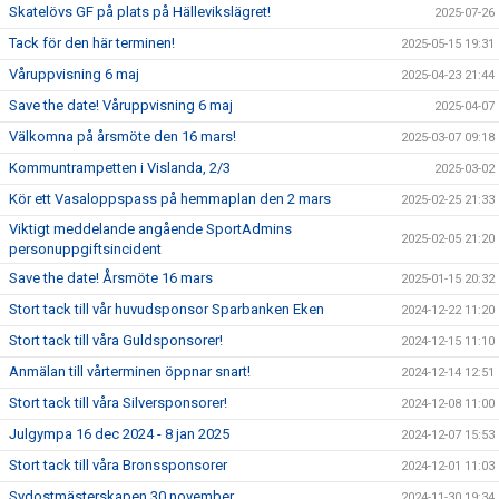
Skatelövs GF på plats på Hällevikslägret!
2025-07-26
Tack för den här terminen!
2025-05-15 19:31
Våruppvisning 6 maj
2025-04-23 21:44
Save the date! Våruppvisning 6 maj
2025-04-07
Välkomna på årsmöte den 16 mars!
2025-03-07 09:18
Kommuntrampetten i Vislanda, 2/3
2025-03-02
Kör ett Vasaloppspass på hemmaplan den 2 mars
2025-02-25 21:33
Viktigt meddelande angående SportAdmins
2025-02-05 21:20
personuppgiftsincident
Save the date! Årsmöte 16 mars
2025-01-15 20:32
Stort tack till vår huvudsponsor Sparbanken Eken
2024-12-22 11:20
Stort tack till våra Guldsponsorer!
2024-12-15 11:10
Anmälan till vårterminen öppnar snart!
2024-12-14 12:51
Stort tack till våra Silversponsorer!
2024-12-08 11:00
Julgympa 16 dec 2024 - 8 jan 2025
2024-12-07 15:53
Stort tack till våra Bronssponsorer
2024-12-01 11:03
Sydostmästerskapen 30 november
2024-11-30 19:34