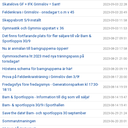
Skatelövs GF + IFK Grimslöv = Sant!
2023-09-03 22:28
Feldenkrais i Grimslöv - onsdagar t.o.m v 45
2023-09-03 20:49
Skeppsbrott 5/9 inställt
2023-09-03 11:58
Gymnastik och Gymmix uppstart v. 36
2023-09-03 11:53
Det finns fortfarande plats för fler säljare till vår Barn &
2023-08-27 09:51
Sportloppis 30/9
Nu är anmälan till barngrupperna öppen!
2023-08-23 17:58
Gymmixschema ht 2023 med nya träningspass på
2023-08-21 21:00
torsdagar!
Höstens schema för barngrupperna är här!
2023-08-20 09:19
Prova på Feldenkraisträning i Grimslöv den 3/9!
2023-08-17 20:00
Fredagsfys före fredagsmys - Generationsparken kl 17:30-
2023-08-14 19:59
18:15
Barn & Sportloppis - Information till dig som vill sälja!
2023-08-14 19:47
Barn- & sportloppis 30/9 i Sporthallen
2023-08-14 19:41
Save the date! Barn- och sportloppis 30 september
2023-06-29 21:24
Sommarutmaningen
2023-06-20 20:01