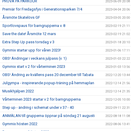
PROVA PÅ PARKOUR
2023-06-09 20:08
Premiär för Fredagsfys i Generationsparken 7/4
2023-04-04 20:06
Årsmöte Skatelövs GF
2023-03-05 20:00
Sportlovspaus för barngrupperna v. 8
2023-02-19 21:11
Save the date! Årsmöte 12 mars
2023-02-19 21:02
Extra Step Up pass torsdag v 3
2023-01-18 20:10
Gymmix startar upp för våren 2023!
2023-01-06 17:11
OBS! Ändringar i veckans julpass (v. 1)
2023-01-03 22:22
Gymmix start v 2 för vårterminen 2023
2023-01-03 13:56
OBS! Ändring av kvällens pass 20 december till Tabata
2022-12-20 13:44
Julgympa - inspirerande popup-träning på hemmaplan
2022-12-14 21:56
Musikhjälpen 2022
2022-12-14 21:35
Vårterminen 2023 startar v 2 för barngrupperna
2022-12-05 10:00
Step up - ändring i schemat under v 37 - 40
2022-09-11 22:31
ANMÄLAN till grupperna öppnar på söndag 21 augusti
2022-08-18 11:08
Gymmix hösten 2022
2022-08-06 13:41