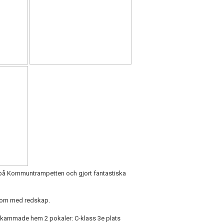
t på Kommuntrampetten och gjort fantastiska
sk som med redskap.
GF kammade hem 2 pokaler: C-klass 3e plats