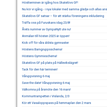
Höstterminen är igång hos Skatelövs GF!
Nu kör vi igång - i nya lokaler med samma glädje och allas an
Skatelövs GF satsar – för att stärka föreningens inkludering
Träffa oss på Furuskans idag 23/8!
Årets nummer av GympaNytt ute nu!
Anmälan till hösten 2025 är öppen!
Kick off för våra äldsta gymnaster
Höstens Barngruppsschema!
Höstens Gymmixschema!
Skatelövs GF på plats på Hällevikslägret!
Tack för den här terminen!
Våruppvisning 6 maj
Save the date! Våruppvisning 6 maj
Välkomna på årsmöte den 16 mars!
Kommuntrampetten i Vislanda, 2/3
Kör ett Vasaloppspass på hemmaplan den 2 mars