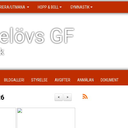
RIERA/UTMANA
HOPP & BOLL
GYMNASTIK
elövs GF
k
BILDGALLERI
STYRELSE
AVGIFTER
ANMÄLAN
DOKUMENT
26
<
>