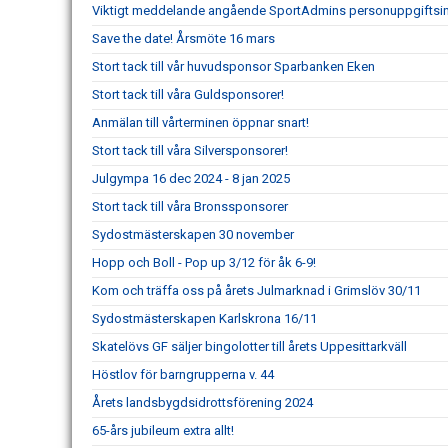
Viktigt meddelande angående SportAdmins personuppgiftsin
Save the date! Årsmöte 16 mars
Stort tack till vår huvudsponsor Sparbanken Eken
Stort tack till våra Guldsponsorer!
Anmälan till vårterminen öppnar snart!
Stort tack till våra Silversponsorer!
Julgympa 16 dec 2024 - 8 jan 2025
Stort tack till våra Bronssponsorer
Sydostmästerskapen 30 november
Hopp och Boll - Pop up 3/12 för åk 6-9!
Kom och träffa oss på årets Julmarknad i Grimslöv 30/11
Sydostmästerskapen Karlskrona 16/11
Skatelövs GF säljer bingolotter till årets Uppesittarkväll
Höstlov för barngrupperna v. 44
Årets landsbygdsidrottsförening 2024
65-års jubileum extra allt!