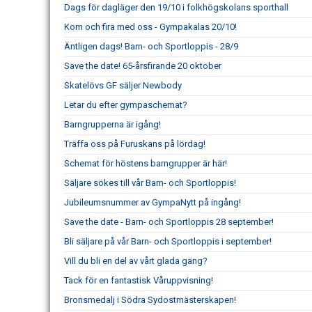
Dags för dagläger den 19/10 i folkhögskolans sporthall
Kom och fira med oss - Gympakalas 20/10!
Äntligen dags! Barn- och Sportloppis - 28/9
Save the date! 65-årsfirande 20 oktober
Skatelövs GF säljer Newbody
Letar du efter gympaschemat?
Barngrupperna är igång!
Träffa oss på Furuskans på lördag!
Schemat för höstens barngrupper är här!
Säljare sökes till vår Barn- och Sportloppis!
Jubileumsnummer av GympaNytt på ingång!
Save the date - Barn- och Sportloppis 28 september!
Bli säljare på vår Barn- och Sportloppis i september!
Vill du bli en del av vårt glada gäng?
Tack för en fantastisk Våruppvisning!
Bronsmedalj i Södra Sydostmästerskapen!