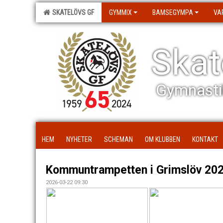
SKATELÖVS GF
GYMMIX
BAMSEGYMPA
VA
Skat
Gymnasti
HEM
NYHETER
SCHEMAN
OM KLUBBEN
KONTAKT
Kommuntrampetten i Grimslöv 20
2026-03-22 09:30